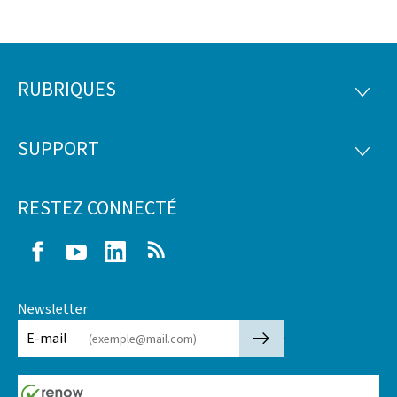
RUBRIQUES
Pied
RUBRI
de
SUPPORT
SUPP
page
RESTEZ CONNECTÉ
Facebook
Youtube
LinkedIn
RSS
Newsletter
🡒
E-mail