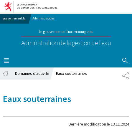
Aller au menu principal
Aller au contenu
gouvernement.lu
Administrations
Le gouvernement luxembourgeois
Administration de la gestion de l'eau
AFFICHER
MENU
PRINCIPAL
Domaines d'activité
Eaux souterraines
PA
Accueil
Eaux souterraines
Dernière modification le
13.11.2024