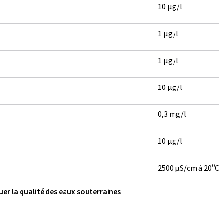
10 µg/l
1 µg/l
1 µg/l
10 µg/l
0,3 mg/l
10 µg/l
2500 µS/cm à 20⁰C
luer la qualité des eaux souterraines