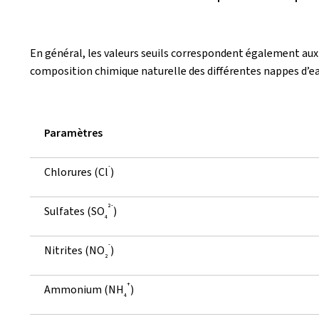
En général, les valeurs seuils correspondent également aux
composition chimique naturelle des différentes nappes d’eau
Paramètres
-
Chlorures (Cl
)
2-
Sulfates (SO
)
4
-
Nitrites (NO
)
2
+
Ammonium (NH
)
4