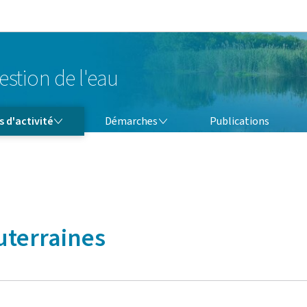
Aller au menu principal
Aller au contenu
estion de l'eau
DÉMARCHES
 d'activité
Démarches
Publications
outerraines