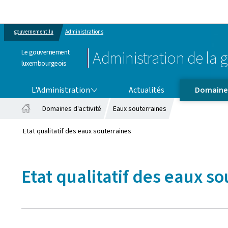
gouvernement.lu
Administrations
Le gouvernement
Administration de la g
luxembourgeois
L'ADMINISTRATION
DOMAINES D'ACTIVITÉ
L'Administration
Actualités
Domaines
Domaines d'activité
Eaux souterraines
Accueil
Etat qualitatif des eaux souterraines
Etat qualitatif des eaux s