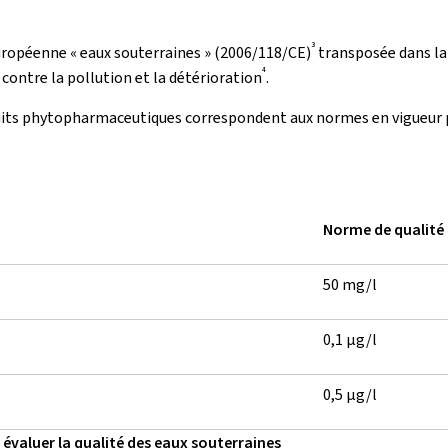
3
européenne « eaux souterraines » (2006/118/CE)
transposée dans la 
4
contre la pollution et la détérioration
.
duits phytopharmaceutiques correspondent aux normes en vigueur po
Norme de qualité
50 mg/l
0,1 µg/l
0,5 µg/l
 évaluer la qualité des eaux souterraines