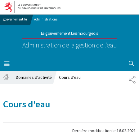
Aller au menu principal
Aller au contenu
gouvernement.lu
Administrations
Le gouvernement luxembourgeois
Administration de la gestion de l'eau
AFFICHER
MENU
PRINCIPAL
Domaines d'activité
Cours d'eau
PA
Accueil
Cours d'eau
Dernière modification le
16.02.2021