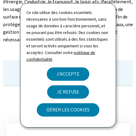
d’énergie, l’industrie, le transport, le loisir, etc. Parallèlement,
les usages anthropiques peuvent altérer l’état des eaux de
Ce site utilise des cookies essentiels
surface et engendrer une dégradation de leur qualité. Afin de
nécessaires à son bon fonctionnement, sans
protéger la santé de l’Homme et les écosystèmes fluviaux, une
usage de données à caractère personnel, et
gestion durable et respectueuse des eaux de surface est
ne pouvant pas être refusés. Des cookies non
nécessaire.
essentiels sont utilisés à des fins statistiques
et seront activés uniquement si vous les
acceptez. Consulter notre
politique de
confidentialité
.
ADRESSE
J'ACCEPTE
:
JE REFUSE
GÉRER LES COOKIES
Sous-