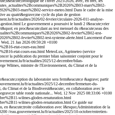
e;t&eacute;orologique de l'hiver 2025/2026, avec, en bref, les
%2Btoutes_actualites%2Bcommuniques%2B2026%2B03-mars%2B02-
2B2026%2B03-mars%2B02-service-meteo.html
Dans le cadre de la mise
tive au quatri&egrave;me cycle du plan de gestion
ent.lu/fr/actualites/2026/02-fevrier/circulaire-2026-011-analyse-
-gestion.html
Le gouvernement a poursuivi le lundi 2 f&eacute;vrier
ert&quot; en proc&eacute;dant au test mensuel du r&eacute;seau des
_actualites%2Bcommuniques%2B2026%2B02-fevrier%2B02-test-
026%2B02-fevrier%2B02-test-systeme-alerte.html
Lancement d'une
Wed, 21 Jan 2026 09:59:28 +0100
%2B16-etat-cours-eau.html
%2B16-etat-cours-eau.html
MeteoLux, Agrimeteo (service
er la publication du premier bilan saisonnier conjoint pour le
uvernement.lu/fr/actualites/2025/12-decembre/bilan-
ge Wilmes, ministre de l'Environnement, du Climat et de la
r&eacute;ception du laboratoire sera ferm&eacute;e &agrave; partir
ouvernement.lu/fr/actualites/2025/12-decembre/fermeture-du-
 du Climat et de la Biodiversit&eacute;, en collaboration avec le
grave;re table ronde nationale...
Wed, 12 Nov 2025 08:33:06 +0100
re%2B11-wilmes-gloden-renaturation.html
re%2B11-wilmes-gloden-renaturation.html
Ce guide sur
, en &eacute;troite collaboration avec l&rsquo;Administration de la
0200
//eau.gouvernement.lu/fr/actualites/2025/10-octobre/entretien-