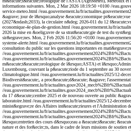
m&eacute;t&eacute;orologique de l'ASTA (AgriMeteo), Meteolux et l'A
informations suivantes.
Mon, 2 Mar 2026 18:19:50 +0100
//eau.gou
service-meteo.html
//eau.gouvernement.lu/fr/actualites.gouvern
&agrave; jour de l&rsquo;analyse &eacute;conomique pr&eacute;vue &ag
(2027&ndash;2033), la circulaire n&deg; 2026-011 du 12 f&eacute;vrie
economique-4e-plan-de-gestion.html
//eau.gouvernement.lu/fr/actual
2026 la mise en &oelig;uvre de sa strat&eacute;gie de test du syst&e
sir&egrave;nes.
Mon, 2 Feb 2026 11:56:20 +0100
//eau.gouverneme
systeme-alerte.html
//eau.gouvernement.lu/fr/actualites.gouverne
consultation du public sur les questions importantes en mati&egrave;re 
//eau.gouvernement.lu/fr/actualites.gouvernement2024%2Bfr%2Ba
//eau.gouvernement.lu/fr/actualites.gouvernement2024%2Bfr%2Ba
m&eacute;t&eacute;orologique de l&rsquo;ASTA) et l&rsquo;Administra
Luxembourg, couvrant la p&eacute;riode du 1 septembre au 30 novembr
climatologique.html
//eau.gouvernement.lu/fr/actualites/2025/12-dece
Biodiversit&eacute;, a proc&eacute;d&eacute; &agrave; l'assermentat
//eau.gouvernement.lu/fr/actualites.gouv2024_mecb%2Bfr%2Bactu
//eau.gouvernement.lu/fr/actualites.gouv2024_mecb%2Bfr%2Bactu
du 17 d&eacute;cembre 2025 et de nouveau ouverte au public &agrave
laboratoire.html
//eau.gouvernement.lu/fr/actualites/2025/12-decembre
minist&egrave;re des Affaires int&eacute;rieures et l'Administration d
//eau.gouvernement.lu/fr/actualites.gouvernement2024%2Bfr%2Ba
//eau.gouvernement.lu/fr/actualites.gouvernement2024%2Bfr%2Ba
l&rsquo;entretien des cours d&rsquo;eau a &eacute;t&eacute; &eacute;
nature et des for&ecirc;ts, dans le cadre de leurs missions de soutie