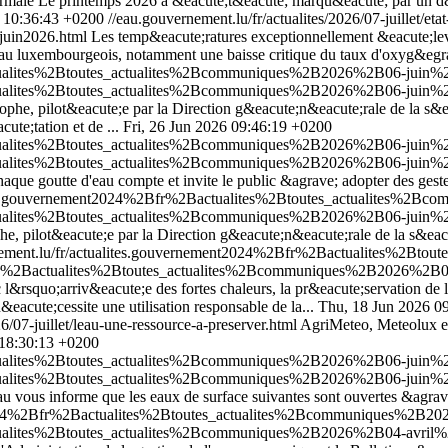
rmale Le printemps 2026 a &eacute;t&eacute; marqu&eacute; par un d&ea
6 10:36:43 +0200
//eau.gouvernement.lu/fr/actualites/2026/07-juillet/et
s-juin2026.html
Les temp&eacute;ratures exceptionnellement &eacute;le
'eau luxembourgeois, notamment une baisse critique du taux d'oxyg&egra
ctualites%2Btoutes_actualites%2Bcommuniques%2B2026%2B06-juin%2B
ctualites%2Btoutes_actualites%2Bcommuniques%2B2026%2B06-juin%2B
trophe, pilot&eacute;e par la Direction g&eacute;n&eacute;rale de la s&e
te;tation et de ...
Fri, 26 Jun 2026 09:46:19 +0200
ctualites%2Btoutes_actualites%2Bcommuniques%2B2026%2B06-juin%2
ctualites%2Btoutes_actualites%2Bcommuniques%2B2026%2B06-juin%2
chaque goutte d'eau compte et invite le public &agrave; adopter des gest
lites.gouvernement2024%2Bfr%2Bactualites%2Btoutes_actualites%2B
ctualites%2Btoutes_actualites%2Bcommuniques%2B2026%2B06-juin%2B
phe, pilot&eacute;e par la Direction g&eacute;n&eacute;rale de la s&eac
nement.lu/fr/actualites.gouvernement2024%2Bfr%2Bactualites%2Bt
2Bfr%2Bactualites%2Btoutes_actualites%2Bcommuniques%2B2026%2B0
c l&rsquo;arriv&eacute;e des fortes chaleurs, la pr&eacute;servation d
eacute;cessite une utilisation responsable de la...
Thu, 18 Jun 2026 0
6/07-juillet/leau-une-ressource-a-preserver.html
AgriMeteo, Meteolux et 
18:30:13 +0200
ctualites%2Btoutes_actualites%2Bcommuniques%2B2026%2B06-juin%2
ctualites%2Btoutes_actualites%2Bcommuniques%2B2026%2B06-juin%2
'eau vous informe que les eaux de surface suivantes sont ouvertes &agr
t2024%2Bfr%2Bactualites%2Btoutes_actualites%2Bcommuniques%2B202
tualites%2Btoutes_actualites%2Bcommuniques%2B2026%2B04-avril%2B