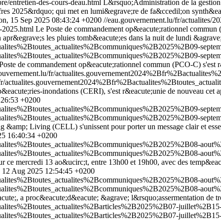
bre/entretien-des-cours-deau.html
L&rsquo;Administration de la gestion
res 2025&rdquo; qui met en lumi&egrave;re de fa&ccedil;on synth&eacut
n, 15 Sep 2025 08:43:24 +0200
//eau.gouvernement.lu/fr/actualites/2
s-2025.html
Le Poste de commandement op&eacute;rationnel commun (P
ion apr&egrave;s les pluies tomb&eacute;es dans la nuit de lundi &agrave
ctualites%2Btoutes_actualites%2Bcommuniques%2B2025%2B09-septemb
ctualites%2Btoutes_actualites%2Bcommuniques%2B2025%2B09-septemb
 Poste de commandement op&eacute;rationnel commun (PCO-C) s'est r&
gouvernement.lu/fr/actualites.gouvernement2024%2Bfr%2Bactualit
u/fr/actualites.gouvernement2024%2Bfr%2Bactualites%2Btoutes_ac
&eacute;ries-inondations (CERI), s'est r&eacute;unie de nouveau cet apr&
:26:53 +0200
ctualites%2Btoutes_actualites%2Bcommuniques%2B2025%2B09-septem
ctualites%2Btoutes_actualites%2Bcommuniques%2B2025%2B09-septem
ing &amp; Living (CELL) s'unissent pour porter un message clair et ess
25 16:40:34 +0200
actualites%2Btoutes_actualites%2Bcommuniques%2B2025%2B08-aout%
actualites%2Btoutes_actualites%2Bcommuniques%2B2025%2B08-aout%
r ce mercredi 13 ao&ucirc;t, entre 13h00 et 19h00, avec des temp&eac
, 12 Aug 2025 12:54:45 +0200
ctualites%2Btoutes_actualites%2Bcommuniques%2B2025%2B08-aout%2
ctualites%2Btoutes_actualites%2Bcommuniques%2B2025%2B08-aout%2
acute;, a proc&eacute;d&eacute; &agrave; l&rsquo;assermentation de tr
ualites%2Btoutes_actualites%2Barticles%2B2025%2B07-juillet%2B15-
ualites%2Btoutes_actualites%2Barticles%2B2025%2B07-juillet%2B15-