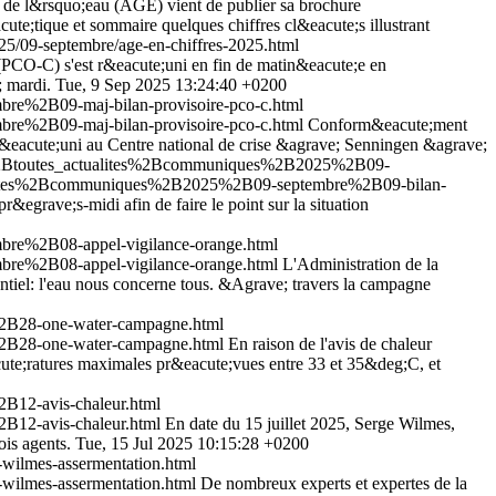
 de l&rsquo;eau (AGE) vient de publier sa brochure
e;tique et sommaire quelques chiffres cl&eacute;s illustrant
025/09-septembre/age-en-chiffres-2025.html
CO-C) s'est r&eacute;uni en fin de matin&eacute;e en
; mardi.
Tue, 9 Sep 2025 13:24:40 +0200
re%2B09-maj-bilan-provisoire-pco-c.html
re%2B09-maj-bilan-provisoire-pco-c.html
Conform&eacute;ment
eacute;uni au Centre national de crise &agrave; Senningen &agrave;
es%2Btoutes_actualites%2Bcommuniques%2B2025%2B09-
tualites%2Bcommuniques%2B2025%2B09-septembre%2B09-bilan-
egrave;s-midi afin de faire le point sur la situation
bre%2B08-appel-vigilance-orange.html
bre%2B08-appel-vigilance-orange.html
L'Administration de la
entiel: l'eau nous concerne tous. &Agrave; travers la campagne
2B28-one-water-campagne.html
2B28-one-water-campagne.html
En raison de l'avis de chaleur
ute;ratures maximales pr&eacute;vues entre 33 et 35&deg;C, et
B12-avis-chaleur.html
B12-avis-chaleur.html
En date du 15 juillet 2025, Serge Wilmes,
ois agents.
Tue, 15 Jul 2025 10:15:28 +0200
wilmes-assermentation.html
wilmes-assermentation.html
De nombreux experts et expertes de la