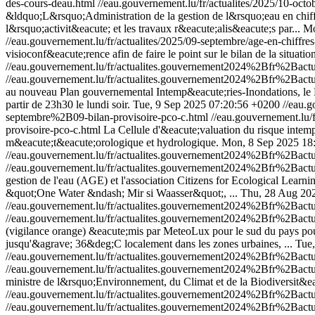
des-cours-deau.html
//eau.gouvernement.lu/fr/actualites/2025/10-octo
&ldquo;L&rsquo;Administration de la gestion de l&rsquo;eau en chiff
l&rsquo;activit&eacute; et les travaux r&eacute;alis&eacute;s par...
Mo
//eau.gouvernement.lu/fr/actualites/2025/09-septembre/age-en-chiffre
visioconf&eacute;rence afin de faire le point sur le bilan de la situat
//eau.gouvernement.lu/fr/actualites.gouvernement2024%2Bfr%2Ba
//eau.gouvernement.lu/fr/actualites.gouvernement2024%2Bfr%2Ba
au nouveau Plan gouvernemental Intemp&eacute;ries-Inondations, le
partir de 23h30 le lundi soir.
Tue, 9 Sep 2025 07:20:56 +0200
//eau.
septembre%2B09-bilan-provisoire-pco-c.html
//eau.gouvernement.l
provisoire-pco-c.html
La Cellule d'&eacute;valuation du risque intemp
m&eacute;t&eacute;orologique et hydrologique.
Mon, 8 Sep 2025 18
//eau.gouvernement.lu/fr/actualites.gouvernement2024%2Bfr%2Ba
//eau.gouvernement.lu/fr/actualites.gouvernement2024%2Bfr%2Ba
gestion de l'eau (AGE) et l'association Citizens for Ecological Learn
&quot;One Water &ndash; Mir si Waasser&quot;, ...
Thu, 28 Aug 20
//eau.gouvernement.lu/fr/actualites.gouvernement2024%2Bfr%2B
//eau.gouvernement.lu/fr/actualites.gouvernement2024%2Bfr%2B
(vigilance orange) &eacute;mis par MeteoLux pour le sud du pays pou
jusqu'&agrave; 36&deg;C localement dans les zones urbaines, ...
Tue
//eau.gouvernement.lu/fr/actualites.gouvernement2024%2Bfr%2Ba
//eau.gouvernement.lu/fr/actualites.gouvernement2024%2Bfr%2Ba
ministre de l&rsquo;Environnement, du Climat et de la Biodiversit&e
//eau.gouvernement.lu/fr/actualites.gouvernement2024%2Bfr%2Bact
//eau.gouvernement.lu/fr/actualites.gouvernement2024%2Bfr%2Bact