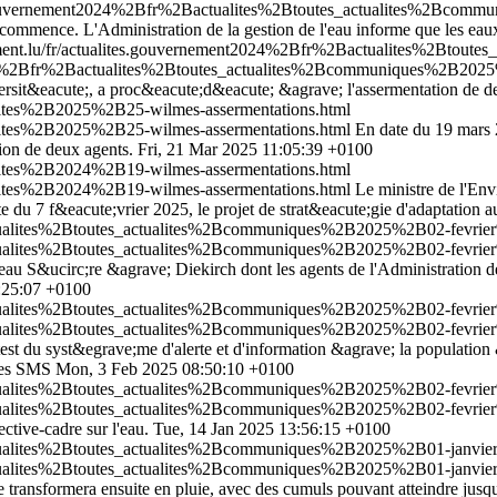
es.gouvernement2024%2Bfr%2Bactualites%2Btoutes_actualites%2Bco
i commence. L'Administration de la gestion de l'eau informe que les eau
ment.lu/fr/actualites.gouvernement2024%2Bfr%2Bactualites%2Btou
2024%2Bfr%2Bactualites%2Btoutes_actualites%2Bcommuniques%2B2025
versit&eacute;, a proc&eacute;d&eacute; &agrave; l'assermentation de d
lites%2B2025%2B25-wilmes-assermentations.html
lites%2B2025%2B25-wilmes-assermentations.html
En date du 19 mars 
ion de deux agents.
Fri, 21 Mar 2025 11:05:39 +0100
lites%2B2024%2B19-wilmes-assermentations.html
lites%2B2024%2B19-wilmes-assermentations.html
Le ministre de l'En
 du 7 f&eacute;vrier 2025, le projet de strat&eacute;gie d'adaptation 
tualites%2Btoutes_actualites%2Bcommuniques%2B2025%2B02-fevrier%
tualites%2Btoutes_actualites%2Bcommuniques%2B2025%2B02-fevrier%
'eau S&ucirc;re &agrave; Diekirch dont les agents de l'Administration de
:25:07 +0100
ctualites%2Btoutes_actualites%2Bcommuniques%2B2025%2B02-fevrier
ctualites%2Btoutes_actualites%2Bcommuniques%2B2025%2B02-fevrier
 test du syst&egrave;me d'alerte et d'information &agrave; la populat
 des SMS
Mon, 3 Feb 2025 08:50:10 +0100
tualites%2Btoutes_actualites%2Bcommuniques%2B2025%2B02-fevrier%
tualites%2Btoutes_actualites%2Bcommuniques%2B2025%2B02-fevrier%
ective-cadre sur l'eau.
Tue, 14 Jan 2025 13:56:15 +0100
ctualites%2Btoutes_actualites%2Bcommuniques%2B2025%2B01-janvier
ctualites%2Btoutes_actualites%2Bcommuniques%2B2025%2B01-janvier
 transformera ensuite en pluie, avec des cumuls pouvant atteindre jusqu