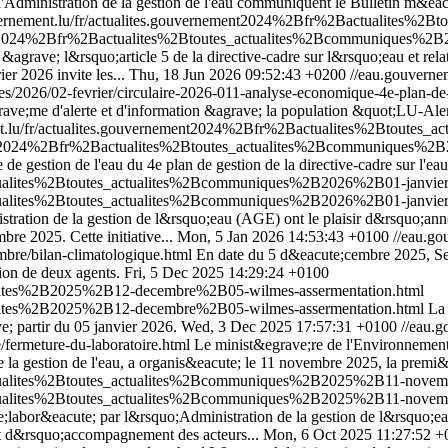
dministration de la gestion de l'eau communiquent le Bulletin m&eacut
vernement.lu/fr/actualites.gouvernement2024%2Bfr%2Bactualites
ement2024%2Bfr%2Bactualites%2Btoutes_actualites%2Bcommuniques%
rave; l&rsquo;article 5 de la directive-cadre sur l&rsquo;eau et rela
r 2026 invite les...
Thu, 18 Jun 2026 09:52:43 +0200
//eau.gouvernem
ites/2026/02-fevrier/circulaire-2026-011-analyse-economique-4e-plan-de
grave;me d'alerte et d'information &agrave; la population &quot;LU-Al
nt.lu/fr/actualites.gouvernement2024%2Bfr%2Bactualites%2Btoutes
ment2024%2Bfr%2Bactualites%2Btoutes_actualites%2Bcommuniques%2B2
de gestion de l'eau du 4e plan de gestion de la directive-cadre sur l'eau
ctualites%2Btoutes_actualites%2Bcommuniques%2B2026%2B01-janvier
ctualites%2Btoutes_actualites%2Bcommuniques%2B2026%2B01-janvier
tion de la gestion de l&rsquo;eau (AGE) ont le plaisir d&rsquo;annonc
e 2025. Cette initiative...
Mon, 5 Jan 2026 14:53:43 +0100
//eau.go
mbre/bilan-climatologique.html
En date du 5 d&eacute;cembre 2025, Ser
ion de deux agents.
Fri, 5 Dec 2025 14:29:24 +0100
alites%2B2025%2B12-decembre%2B05-wilmes-assermentation.html
alites%2B2025%2B12-decembre%2B05-wilmes-assermentation.html
La 
; partir du 05 janvier 2026.
Wed, 3 Dec 2025 17:57:31 +0100
//eau.g
/fermeture-du-laboratoire.html
Le minist&egrave;re de l'Environnement,
e la gestion de l'eau, a organis&eacute; le 11 novembre 2025, la premi&e
ctualites%2Btoutes_actualites%2Bcommuniques%2B2025%2B11-novemb
ctualites%2Btoutes_actualites%2Bcommuniques%2B2025%2B11-novemb
labor&eacute; par l&rsquo;Administration de la gestion de l&rsquo;eau
n et d&rsquo;accompagnement des acteurs...
Mon, 6 Oct 2025 11:27:52 +