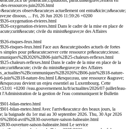
cute;ficit de pr&eacute;cipitations, particuli&egrave;rement en
at-des-ressources-juin2026.html
v&eacute;es observ&eacute;es actuellement ont entra&icirc;n&eacute;
ve;ne dissous, ...
Fri, 26 Jun 2026 11:59:26 +0200
26-oxygenation-rivieres.html
26-oxygenation-rivieres.html
Dans le cadre de la mise en place de
acute;curit&eacute; civile du minist&egrave;re des Affaires
B26-risques-feux.html
B26-risques-feux.html
Face aux &eacute;pisodes actuels de fortes
es simples pour pr&eacute;server cette ressource pr&eacute;cieuse.
communiques%2B2026%2B06-juin%2B25-chaleurs-reflexes.html
25-chaleurs-reflexes.html
Dans le cadre de la mise en place de la
ute;curit&eacute; civile du minist&egrave;re des Affaires
outes_actualites%2Bcommuniques%2B2026%2B06-juin%2B18-nature-
6-juin%2B18-nature-feu.html
L&rsquo;eau, une ressource &agrave;
e l&rsquo;eau devient un enjeu essentiel au Luxembourg. Cette
9:53:01 +0200
//eau.gouvernement.lu/fr/actualites/2026/07-juillet/leau-
l'Administration de la gestion de l'eau communiquent le Bulletin
B01-bilan-meteo.html
B01-bilan-meteo.html
Avec l'arriv&eacute;e des beaux jours, la
ave; la baignade du 1er mai au 30 septembre 2026.
Thu, 30 Apr 2026
6%2B04-avril%2B30-ouverture-saison-balneaire.html
30-ouverture-saison-balneaire.html
Le service