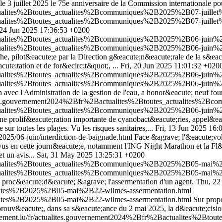
e 3 juillet 2025 le 75e anniversaire de la Commission internationale po
tualites%2Btoutes_actualites%2Bcommuniques%2B2025%2B07-juillet%
tualites%2Btoutes_actualites%2Bcommuniques%2B2025%2B07-juillet%
 24 Jun 2025 17:36:53 +0200
tualites%2Btoutes_actualites%2Bcommuniques%2B2025%2B06-juin%2B2
tualites%2Btoutes_actualites%2Bcommuniques%2B2025%2B06-juin%2B2
phe, pilot&eacute;e par la Direction g&eacute;n&eacute;rale de la s&eac
ute;tation et de for&ecirc;t&quot;, ...
Fri, 20 Jun 2025 11:01:32 +020
tualites%2Btoutes_actualites%2Bcommuniques%2B2025%2B06-juin%2B20
tualites%2Btoutes_actualites%2Bcommuniques%2B2025%2B06-juin%2B20
 avec l'Administration de la gestion de l'eau, a honor&eacute; neuf fou
lites.gouvernement2024%2Bfr%2Bactualites%2Btoutes_actualites%2Bc
tualites%2Btoutes_actualites%2Bcommuniques%2B2025%2B06-juin%2B1
 une prolif&eacute;ration importante de cyanobact&eacute;ries, appel
ur toutes les plages. Vu les risques sanitaires,...
Fri, 13 Jun 2025 16:
/2025/06-juin/interdiction-de-baignade.html
Face &agrave; l'&eacute;vol
s en cette journ&eacute;e, notamment l'ING Night Marathon et la Fl&e
 un avis...
Sat, 31 May 2025 13:25:31 +0200
actualites%2Btoutes_actualites%2Bcommuniques%2B2025%2B05-mai%2B
actualites%2Btoutes_actualites%2Bcommuniques%2B2025%2B05-mai%2B
 a proc&eacute;d&eacute; &agrave; l'assermentation d'un agent.
Thu, 22
alites%2B2025%2B05-mai%2B22-wilmes-assermentation.html
alites%2B2025%2B05-mai%2B22-wilmes-assermentation.html
Sur propo
prouv&eacute;, dans sa s&eacute;ance du 2 mai 2025, la d&eacute;cis
nement.lu/fr/actualites.gouvernement2024%2Bfr%2Bactualites%2B