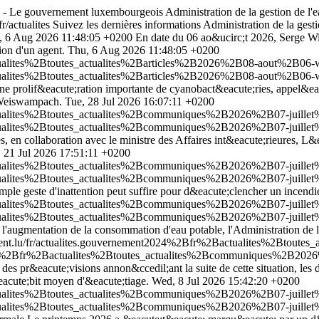
eau - Le gouvernement luxembourgeois
Administration de la gestion de l
r/actualites
Suivez les dernières informations Administration de la ges
, 6 Aug 2026 11:48:05 +0200
En date du 06 ao&ucirc;t 2026, Serge Wil
ion d'un agent.
Thu, 6 Aug 2026 11:48:05 +0200
tualites%2Btoutes_actualites%2Barticles%2B2026%2B08-aout%2B06-wi
tualites%2Btoutes_actualites%2Barticles%2B2026%2B08-aout%2B06-wi
 une prolif&eacute;ration importante de cyanobact&eacute;ries, appel
e Weiswampach.
Tue, 28 Jul 2026 16:07:11 +0200
ctualites%2Btoutes_actualites%2Bcommuniques%2B2026%2B07-juille
ctualites%2Btoutes_actualites%2Bcommuniques%2B2026%2B07-juille
 en collaboration avec le ministre des Affaires int&eacute;rieures, L&e
, 21 Jul 2026 17:51:11 +0200
tualites%2Btoutes_actualites%2Bcommuniques%2B2026%2B07-juillet%
tualites%2Btoutes_actualites%2Bcommuniques%2B2026%2B07-juillet%
ple geste d'inattention peut suffire pour d&eacute;clencher un incendi
tualites%2Btoutes_actualites%2Bcommuniques%2B2026%2B07-juillet%
tualites%2Btoutes_actualites%2Bcommuniques%2B2026%2B07-juillet%
e; l'augmentation de la consommation d'eau potable, l'Administration d
ent.lu/fr/actualites.gouvernement2024%2Bfr%2Bactualites%2Btout
2024%2Bfr%2Bactualites%2Btoutes_actualites%2Bcommuniques%2B2026%
s pr&eacute;visions annon&ccedil;ant la suite de cette situation, les 
acute;bit moyen d'&eacute;tiage.
Wed, 8 Jul 2026 15:42:20 +0200
tualites%2Btoutes_actualites%2Bcommuniques%2B2026%2B07-juillet%2
tualites%2Btoutes_actualites%2Bcommuniques%2B2026%2B07-juillet%2