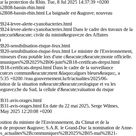
ur la protection du Rhin.
Tue, 8 Jul 2025 14:37:39 +0200
2B08-bassin-rhin.html
2B08-bassin-rhin.html
La baignade est &agrave; nouveau
4-levee-alerte-cyanobacteries.html
4-levee-alerte-cyanobacteries.html
Dans le cadre des travaux de la
ute;curit&eacute; civile du minist&egrave;re des Affaires
0
-sensibilisation-risque-feux.html
-sensibilisation-risque-feux.html
Le ministre de l'Environnement,
rnisseurs d'eau potable lors d'une c&eacute;r&eacute;monie officielle.
ommuniques%2B2025%2B06-juin%2B18-certificats-drepsi.html
8-certificats-drepsi.html
Dans le cadre de la surveillance
&eacute;es commun&eacute;ment &laquo;algues bleues&raquo;, a
05:35 +0200
//eau.gouvernement.lu/fr/actualites/2025/06-
ution de la situation m&eacute;t&eacute;orologique et vu les
grave;che du Sud, la cellule d'&eacute;valuation du risque
31-avis-orages.html
31-avis-orages.html
En date du 22 mai 2025, Serge Wilmes,
 May 2025 12:20:08 +0200
sition du ministre de l'Environnement, du Climat et de la
ion de proposer &agrave; S.A.R. le Grand-Duc la nomination de Anne-
toutes_actualites%2Bcommuniques%2B2025%2B05-mai%2B21-