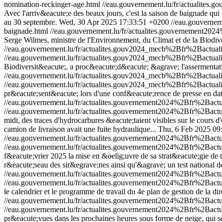
nomination-reckinger-age.html
//eau.gouvernement.lu/fr/actualit
Avec l'arriv&eacute;e des beaux jours, c'est la saison de baignade qu
au 30 septembre.
Wed, 30 Apr 2025 17:33:51 +0200
//eau.gouverne
baignade.html
//eau.gouvernement.lu/fr/actualites.gouvernement
Serge Wilmes, ministre de l'Environnement, du Climat et de la Biodi
//eau.gouvernement.lu/fr/actualites.gouv2024_mecb%2Bfr%2Bactua
//eau.gouvernement.lu/fr/actualites.gouv2024_mecb%2Bfr%2Bactua
Biodiversit&eacute;, a proc&eacute;d&eacute; &agrave; l'assermentat
//eau.gouvernement.lu/fr/actualites.gouv2024_mecb%2Bfr%2Bactua
//eau.gouvernement.lu/fr/actualites.gouv2024_mecb%2Bfr%2Bactua
pr&eacute;sent&eacute; lors d'une conf&eacute;rence de presse en date
//eau.gouvernement.lu/fr/actualites.gouvernement2024%2Bfr%2Bac
//eau.gouvernement.lu/fr/actualites.gouvernement2024%2Bfr%2Bac
midi, des traces d'hydrocarbures &eacute;taient visibles sur le cours d
camion de livraison avait une fuite hydraulique...
Thu, 6 Feb 2025 09
//eau.gouvernement.lu/fr/actualites.gouvernement2024%2Bfr%2Ba
//eau.gouvernement.lu/fr/actualites.gouvernement2024%2Bfr%2Ba
f&eacute;vrier 2025 la mise en &oelig;uvre de sa strat&eacute;gie de
r&eacute;seau des sir&egrave;nes ainsi qu'&agrave; un test national
//eau.gouvernement.lu/fr/actualites.gouvernement2024%2Bfr%2Bac
//eau.gouvernement.lu/fr/actualites.gouvernement2024%2Bfr%2Bac
le calendrier et le programme de travail du 4e plan de gestion de la dir
//eau.gouvernement.lu/fr/actualites.gouvernement2024%2Bfr%2Ba
//eau.gouvernement.lu/fr/actualites.gouvernement2024%2Bfr%2Ba
pr&eacute;vues dans les prochaines heures sous forme de neige, qui se