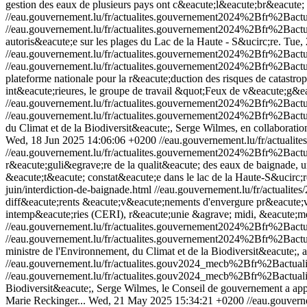
gestion des eaux de plusieurs pays ont c&eacute;l&eacute;br&eacute; l
//eau.gouvernement.lu/fr/actualites.gouvernement2024%2Bfr%2Bac
//eau.gouvernement.lu/fr/actualites.gouvernement2024%2Bfr%2Bac
autoris&eacute;e sur les plages du Lac de la Haute - S&ucirc;re.
Tue,
//eau.gouvernement.lu/fr/actualites.gouvernement2024%2Bfr%2Bac
//eau.gouvernement.lu/fr/actualites.gouvernement2024%2Bfr%2Bac
plateforme nationale pour la r&eacute;duction des risques de catastro
int&eacute;rieures, le groupe de travail &quot;Feux de v&eacute;g&eac
//eau.gouvernement.lu/fr/actualites.gouvernement2024%2Bfr%2Bac
//eau.gouvernement.lu/fr/actualites.gouvernement2024%2Bfr%2Bac
du Climat et de la Biodiversit&eacute;, Serge Wilmes, en collaboration
Wed, 18 Jun 2025 14:06:06 +0200
//eau.gouvernement.lu/fr/actua
//eau.gouvernement.lu/fr/actualites.gouvernement2024%2Bfr%2Bac
r&eacute;guli&egrave;re de la qualit&eacute; des eaux de baignade,
&eacute;t&eacute; constat&eacute;e dans le lac de la Haute-S&ucirc;re s
juin/interdiction-de-baignade.html
//eau.gouvernement.lu/fr/actualites
diff&eacute;rents &eacute;v&eacute;nements d'envergure pr&eacute;vu
intemp&eacute;ries (CERI), r&eacute;unie &agrave; midi, &eacute;met
//eau.gouvernement.lu/fr/actualites.gouvernement2024%2Bfr%2B
//eau.gouvernement.lu/fr/actualites.gouvernement2024%2Bfr%2B
ministre de l'Environnement, du Climat et de la Biodiversit&eacute;,
//eau.gouvernement.lu/fr/actualites.gouv2024_mecb%2Bfr%2Bactu
//eau.gouvernement.lu/fr/actualites.gouv2024_mecb%2Bfr%2Bactu
Biodiversit&eacute;, Serge Wilmes, le Conseil de gouvernement a ap
Marie Reckinger...
Wed, 21 May 2025 15:34:21 +0200
//eau.gouver