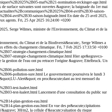
mmuniques%2B2025%2B05-mai%2B21-nomination-reckinger-age.html
x de surface suivantes sont ouvertes &agrave; la baignade du 1er mai
tes_actualites%2Bcommuniques%2B2025%2B04-avril%2B30-saison-
%2B04-avril%2B30-saison-baignade.html
En date du 25 avril 2025,
eux agents.
Fri, 25 Apr 2025 16:24:00 +0200
2025, Serge Wilmes, ministre de l'Environnement, du Climat et de la
vironnement, du Climat et de la Biodiversit&eacute;, Serge Wilmes a
aux effets du changement climatique.
Fri, 7 Feb 2025 17:33:50 +0100
2B07-strategie-changement-climatique.html
2B07-strategie-changement-climatique.html
Hier apr&egrave;s-
 la gestion de l'eau ont pu retracer l'origine &agrave; Ettelbruck. Un
%2B06-pollution-sure.html
%2B06-pollution-sure.html
Le gouvernement poursuivra le lundi 3
ion &quot;LU-Alert&quot; en proc&eacute;dant au test mensuel du
2B03-test-lualert.html
2B03-test-lualert.html
Lancement d'une consultation du public sur
%2B14-plan-gestion-eau.html
%2B14-plan-gestion-eau.html
En vue des pr&eacute;cipitations
'&agrave; 30l/m2, la cellule d'&eacute;valuation du risque