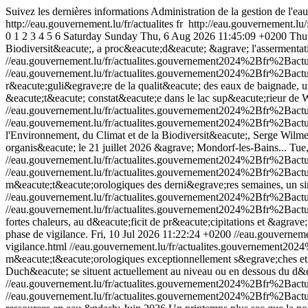
Suivez les dernières informations Administration de la gestion de l'
http://eau.gouvernement.lu/fr/actualites
fr
http://eau.gouvernement.lu/f
0
1
2
3
4
5
6
Saturday
Sunday
Thu, 6 Aug 2026 11:45:09 +0200
Thu
Biodiversit&eacute;, a proc&eacute;d&eacute; &agrave; l'assermentat
//eau.gouvernement.lu/fr/actualites.gouvernement2024%2Bfr%2Bac
//eau.gouvernement.lu/fr/actualites.gouvernement2024%2Bfr%2Bac
r&eacute;guli&egrave;re de la qualit&eacute; des eaux de baignade,
&eacute;t&eacute; constat&eacute;e dans le lac sup&eacute;rieur d
//eau.gouvernement.lu/fr/actualites.gouvernement2024%2Bfr%2Ba
//eau.gouvernement.lu/fr/actualites.gouvernement2024%2Bfr%2Ba
l'Environnement, du Climat et de la Biodiversit&eacute;, Serge Wilmes,
organis&eacute; le 21 juillet 2026 &agrave; Mondorf-les-Bains...
Tue
//eau.gouvernement.lu/fr/actualites.gouvernement2024%2Bfr%2Bac
//eau.gouvernement.lu/fr/actualites.gouvernement2024%2Bfr%2Bac
m&eacute;t&eacute;orologiques des derni&egrave;res semaines, un sim
//eau.gouvernement.lu/fr/actualites.gouvernement2024%2Bfr%2Bac
//eau.gouvernement.lu/fr/actualites.gouvernement2024%2Bfr%2Bac
fortes chaleurs, au d&eacute;ficit de pr&eacute;cipitations et &agrav
phase de vigilance.
Fri, 10 Jul 2026 11:22:24 +0200
//eau.gouvernem
vigilance.html
//eau.gouvernement.lu/fr/actualites.gouvernement
m&eacute;t&eacute;orologiques exceptionnellement s&egrave;ches et de
Duch&eacute; se situent actuellement au niveau ou en dessous du d&e
//eau.gouvernement.lu/fr/actualites.gouvernement2024%2Bfr%2Bac
//eau.gouvernement.lu/fr/actualites.gouvernement2024%2Bfr%2Bac