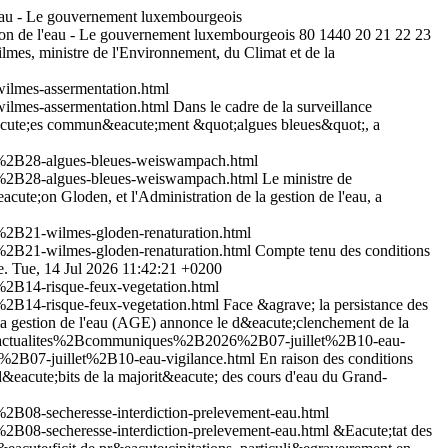
'eau - Le gouvernement luxembourgeois
tion de l'eau - Le gouvernement luxembourgeois
80
1440
20
21
22
23
mes, ministre de l'Environnement, du Climat et de la
lmes-assermentation.html
lmes-assermentation.html
Dans le cadre de la surveillance
&eacute;es commun&eacute;ment &quot;algues bleues&quot;, a
t%2B28-algues-bleues-weiswampach.html
t%2B28-algues-bleues-weiswampach.html
Le ministre de
acute;on Gloden, et l'Administration de la gestion de l'eau, a
2B21-wilmes-gloden-renaturation.html
2B21-wilmes-gloden-renaturation.html
Compte tenu des conditions
e.
Tue, 14 Jul 2026 11:42:21 +0200
2B14-risque-feux-vegetation.html
2B14-risque-feux-vegetation.html
Face &agrave; la persistance des
e la gestion de l'eau (AGE) annonce le d&eacute;clenchement de la
es_actualites%2Bcommuniques%2B2026%2B07-juillet%2B10-eau-
2B07-juillet%2B10-eau-vigilance.html
En raison des conditions
d&eacute;bits de la majorit&eacute; des cours d'eau du Grand-
B08-secheresse-interdiction-prelevement-eau.html
B08-secheresse-interdiction-prelevement-eau.html
&Eacute;tat des