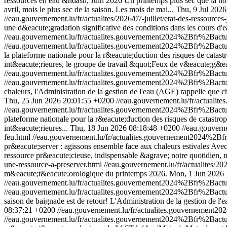
ressources en eau &ndash; Juin 2026 Un printemps plus sec que la no
avril, mois le plus sec de la saison. Les mois de mai...
Thu, 9 Jul 202
//eau.gouvernement.lu/fr/actualites/2026/07-juillet/etat-des-ressource
une d&eacute;gradation significative des conditions dans les cours d
//eau.gouvernement.lu/fr/actualites.gouvernement2024%2Bfr%2Ba
//eau.gouvernement.lu/fr/actualites.gouvernement2024%2Bfr%2Ba
la plateforme nationale pour la r&eacute;duction des risques de catas
int&eacute;rieures, le groupe de travail &quot;Feux de v&eacute;g&eacu
//eau.gouvernement.lu/fr/actualites.gouvernement2024%2Bfr%2Ba
//eau.gouvernement.lu/fr/actualites.gouvernement2024%2Bfr%2Ba
chaleurs, l'Administration de la gestion de l'eau (AGE) rappelle que 
Thu, 25 Jun 2026 20:01:55 +0200
//eau.gouvernement.lu/fr/actua
//eau.gouvernement.lu/fr/actualites.gouvernement2024%2Bfr%2Ba
plateforme nationale pour la r&eacute;duction des risques de catastro
int&eacute;rieures...
Thu, 18 Jun 2026 08:18:48 +0200
//eau.gouver
feu.html
//eau.gouvernement.lu/fr/actualites.gouvernement2024%
pr&eacute;server : agissons ensemble face aux chaleurs estivales Ave
ressource pr&eacute;cieuse, indispensable &agrave; notre quotidien, n&
une-ressource-a-preserver.html
//eau.gouvernement.lu/fr/actualites/202
m&eacute;t&eacute;orologique du printemps 2026.
Mon, 1 Jun 2026 
//eau.gouvernement.lu/fr/actualites.gouvernement2024%2Bfr%2Ba
//eau.gouvernement.lu/fr/actualites.gouvernement2024%2Bfr%2Ba
saison de baignade est de retour! L'Administration de la gestion de l
08:37:21 +0200
//eau.gouvernement.lu/fr/actualites.gouvernemen
//eau.gouvernement.lu/fr/actualites.gouvernement2024%2Bfr%2Bac