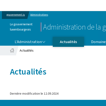
gouvernement.lu
Administrations
Le gouvernement
Administration de la g
luxembourgeois
L'ADMINISTRATION
DOMAINES D'ACTIVITÉ
L'Administration
Actualités
Domaines
Actualités
Accueil
Actualités
Dernière modification le
12.09.2024