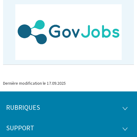
Dernière modification le
17.09.2025
RUBRIQUES
Pied
RUBRI
de
SUPPORT
SUPP
page