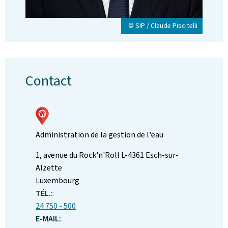
© SIP / Claude Piscitelli
Contact
Administration de la gestion de l'eau
ADRESSE
1, avenue du Rock'n'Roll
L-4361
Esch-sur-
:
Alzette
Luxembourg
TÉL.:
24 750 - 500
E-MAIL: