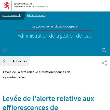
Aller au menu principal
Aller au contenu
gouvernement.lu
Administrations
Le gouvernement luxembourgeois
Administration de la gestion de l'eau
AFFICHER
MENU
PRINCIPAL
Actualités
PA
Accueil
Levée de l'alerte relative aux efflorescences de
cyanobactéries
Levée de l'alerte relative aux
efflorescences de