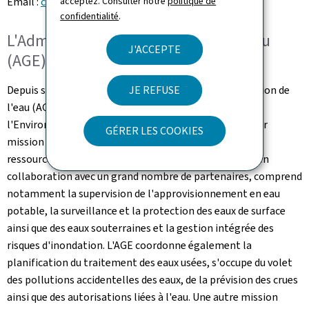
acceptez. Consulter notre
politique de
Email :
communication@eau.etat.lu
confidentialité
.
L'Administration de la gestion de l'eau
J'ACCEPTE
(AGE)
Depuis sa création en 2004, l'Administration de la gestion de
JE REFUSE
l'eau (AGE), placée sous la tutelle du Ministère de
l'Environnement, du Climat et de la Biodiversité, a pour
GÉRER LES COOKIES
mission d'assurer une gestion durable et intégrée des
ressources en eau au Luxembourg. Le travail de l'AGE, en
collaboration avec un grand nombre de partenaires, comprend
notamment la supervision de l'approvisionnement en eau
potable, la surveillance et la protection des eaux de surface
ainsi que des eaux souterraines et la gestion intégrée des
risques d'inondation. L'AGE coordonne également la
planification du traitement des eaux usées, s'occupe du volet
des pollutions accidentelles des eaux, de la prévision des crues
ainsi que des autorisations liées à l'eau. Une autre mission