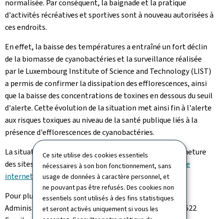
normalisée. Par conséquent, la baignade et la pratique
d'activités récréatives et sportives sont à nouveau autorisées à
ces endroits.
En effet, la baisse des températures a entraîné un fort déclin
de la biomasse de cyanobactéries et la surveillance réalisée
par le Luxembourg Institute of Science and Technology (LIST)
a permis de confirmer la dissipation des efflorescences, ainsi
que la baisse des concentrations de toxines en dessous du seuil
d'alerte. Cette évolution de la situation met ainsi fin à l'alerte
aux risques toxiques au niveau de la santé publique liés à la
présence d'efflorescences de cyanobactéries.
La situation actuelle concernant l'ouverture ou la fermeture
Ce site utilise des cookies essentiels
des sites officiels de baignade peut être suivie sur le
site
nécessaires à son bon fonctionnement, sans
internet de l'Administration de la gestion de l’eau
.
usage de données à caractère personnel, et
ne pouvant pas être refusés. Des cookies non
Pour plus d'informations, veuillez contacter :
essentiels sont utilisés à des fins statistiques
Administration de la gestion de l'eau, Tel : +352 247 50522
et seront activés uniquement si vous les