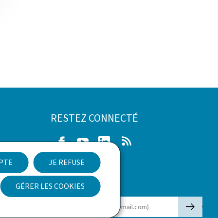
RESTEZ CONNECTÉ
Facebook
Youtube
LinkedIn
RSS
EPTE
JE REFUSE
ibilité
GÉRER LES COOKIES
Newsletter
🡒
E-mail