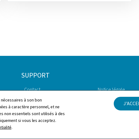
SUPPORT
Contact
Notice légale
ls nécessaires à son bon
J'ACC
Plan du site
Déclaration d'access
es à caractère personnel, et ne
s non essentiels sont utilisés à des
À propos du site
Gestion des cookies
niquement si vous les acceptez.
tialité
.