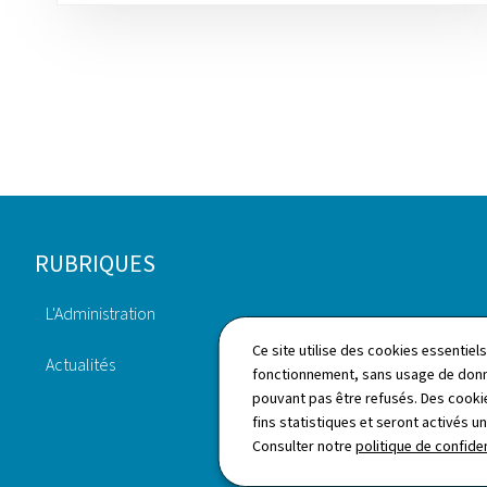
Pied
RUBRIQUES
de
L'Administration
page
Annuaire
Ce site utilise des cookies essentie
Actualités
fonctionnement, sans usage de donné
pouvant pas être refusés. Des cookie
fins statistiques et seront activés u
Consulter notre
politique de confiden