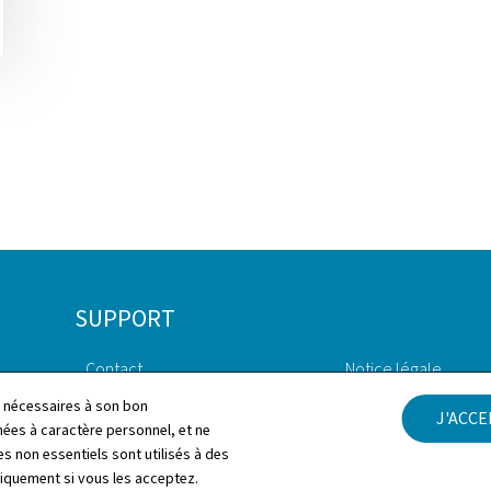
SUPPORT
Contact
Notice légale
ls nécessaires à son bon
J'ACC
Plan du site
Déclaration d'access
es à caractère personnel, et ne
s non essentiels sont utilisés à des
À propos du site
Gestion des cookies
niquement si vous les acceptez.