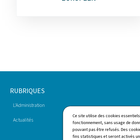
Pied
RUBRIQUES
de
L'Administration
page
Annuaire
Ce site utilise des cookies essentie
Actualités
fonctionnement, sans usage de donné
pouvant pas être refusés. Des cookie
fins statistiques et seront activés u