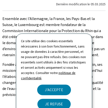
Dernière modification le
05.03.2025
Ensemble avec l’Allemagne, la France, les Pays-Bas et la
Suisse, le Luxembourg est membre fondateur de la
Commission Internationale pour la Protection du Rhin qui a
été créée en 1950. Cette commission a été un précurseur dans
Ce site utilise des cookies essentiels
le domaine de la coopération internationale en matière
nécessaires à son bon fonctionnement, sans
d’environnement, en intégrant le Luxembourg qui n’est pas un
usage de données à caractère personnel, et
riverain direct du Rhin mais dont la Moselle est un affluent.
ne pouvant pas être refusés. Des cookies non
essentiels sont utilisés à des fins statistiques
Fondée à l’origine pour combattre les pollutions du Rhin, ses
et seront activés uniquement si vous les
missions se sont élargies depuis et comprennent aujourd’hui
acceptez. Consulter notre
politique de
l’élaboration de stratégies pour s’adapter aux effets du
confidentialité
.
changement climatique, des efforts pour améliorer la qualité
de l’eau ou encore la protection contre les inondations et la
J'ACCEPTE
prévision des crues.
JE REFUSE