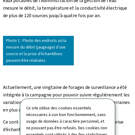
eaux potables de l’Administration de la gestion de l’eau
mesure le débit, la température et la conductivité électrique
de plus de 120 sources jusqu’à quatre fois par an.
Photo 1 : Photo des endroits où la
mesure du débit (jaugeage) d’une
source et la prise d’échantillons
peuvent être réalisées
Actuellement, une vingtaine de forages de surveillance a été
intégrée à la campagne pour pouvoir suivre régulièrement les
variations des niveaux de plusieurs nappes d’eaux souterraines
Ce site utilise des cookies essentiels
en plus des débits des sources.
nécessaires à son bon fonctionnement, sans
usage de données à caractère personnel, et
Ce sont des forages de petit diamètre, permettant la prise
ne pouvant pas être refusés. Des cookies non
d’échantillons et le suivi du niveau d’une nappe d’eau
essentiels sont utilisés à des fins statistiques