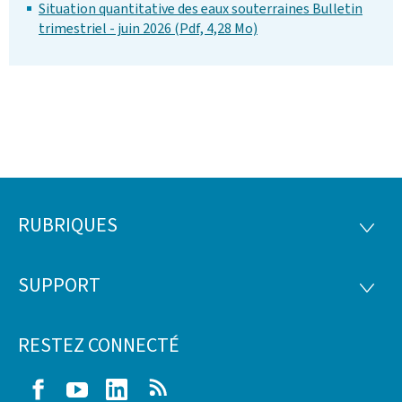
Situation quantitative des eaux souterraines Bulletin
trimestriel - juin 2026 (Pdf, 4,28 Mo)
RUBRIQUES
Pied
RUBRI
de
SUPPORT
SUPP
page
RESTEZ CONNECTÉ
Facebook
Youtube
LinkedIn
RSS