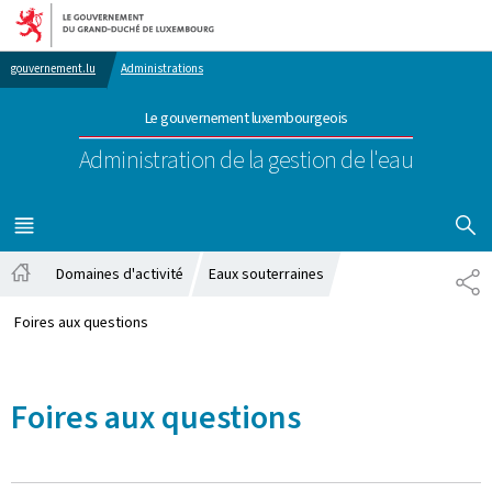
Aller au menu principal
Aller au contenu
gouvernement.lu
Administrations
Le gouvernement luxembourgeois
Administration de la gestion de l'eau
AFFICHER
MENU
PRINCIPAL
Domaines d'activité
Eaux souterraines
PA
Accueil
Foires aux questions
Foires aux questions