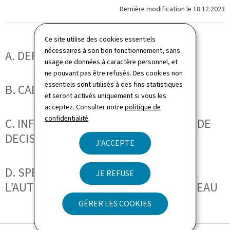
Dernière modification le
18.12.2023
Ce site utilise des cookies essentiels
nécessaires à son bon fonctionnement, sans
A. DEFINITIONS
usage de données à caractère personnel, et
ne pouvant pas être refusés. Des cookies non
essentiels sont utilisés à des fins statistiques
B. CADRE LEGAL ET PROCEDURES
et seront activés uniquement si vous les
acceptez. Consulter notre
politique de
confidentialité
.
C. INFORMATIONS SUR LES CRITERES DE
DECISION
J'ACCEPTE
D. SPECIFICITES CONCERNANT
JE REFUSE
L’AUTORISATION EN VERTU DE LA LOI EAU
GÉRER LES COOKIES