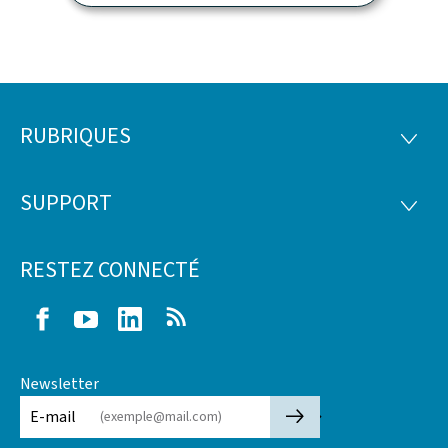
RUBRIQUES
Pied
RUBRI
de
SUPPORT
SUPP
page
RESTEZ CONNECTÉ
Facebook
Youtube
LinkedIn
RSS
Newsletter
🡒
E-mail