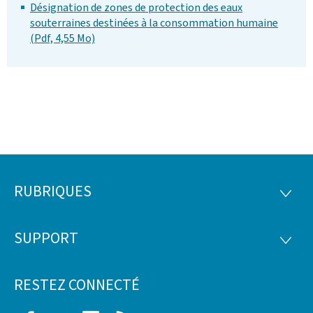
Désignation de zones de protection des eaux
souterraines destinées à la consommation humaine
(Pdf, 4,55 Mo)
RUBRIQUES
Pied
RUBRI
de
SUPPORT
SUPP
page
RESTEZ CONNECTÉ