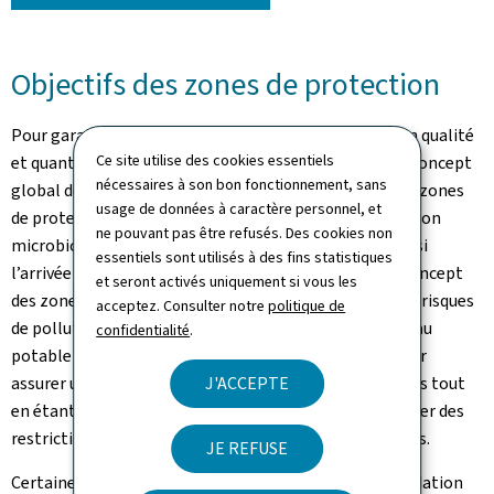
Objectifs des zones de protection
Pour garantir l’approvisionnement en eau potable, en qualité
Ce site utilise des cookies essentiels
et quantité suffisantes, il est nécessaire de définir un concept
nécessaires à son bon fonctionnement, sans
global de protection des eaux souterraines. Le but des zones
usage de données à caractère personnel, et
de protection est d’éviter non seulement toute pollution
ne pouvant pas être refusés. Des cookies non
microbiologique des captages d’eau potable, mais aussi
essentiels sont utilisés à des fins statistiques
l’arrivée de polluants à de fortes concentrations. Le concept
et seront activés uniquement si vous les
des zones de protection est basé sur la prévention des risques
acceptez. Consulter notre
politique de
de pollution des eaux souterraines et des captages d’eau
confidentialité
.
potable : elles doivent être suffisamment grandes pour
assurer une protection suffisante des eaux souterraines tout
J'ACCEPTE
en étant les plus petites possibles pour éviter d’imposer des
restrictions et obligations sur de trop grandes surfaces.
JE REFUSE
Certaines substances, telles que les produits de dégradation