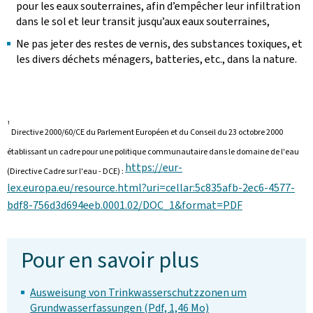
pour les eaux souterraines, afin d’empêcher leur infiltration
dans le sol et leur transit jusqu’aux eaux souterraines,
Ne pas jeter des restes de vernis, des substances toxiques, et
les divers déchets ménagers, batteries, etc., dans la nature.
1
Directive 2000/60/CE du Parlement Européen et du Conseil du 23 octobre 2000
établissant un cadre pour une politique communautaire dans le domaine de l'eau
https://eur-
(Directive Cadre sur l'eau - DCE) :
lex.europa.eu/resource.html?uri=cellar:5c835afb-2ec6-4577-
bdf8-756d3d694eeb.0001.02/DOC_1&format=PDF
Pour en savoir plus
Ausweisung von Trinkwasserschutzzonen um
Grundwasserfassungen (Pdf, 1,46 Mo)