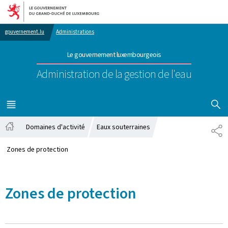
Aller au menu principal
Aller au contenu
gouvernement.lu
Administrations
Le gouvernement luxembourgeois
Administration de la gestion de l'eau
AFFICHER
MENU
PRINCIPAL
Domaines d'activité
Eaux souterraines
PA
Accueil
Zones de protection
Zones de protection