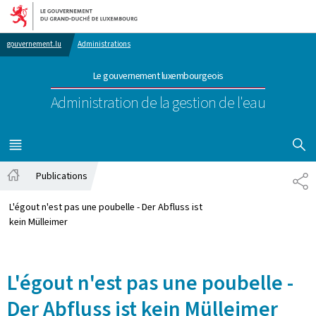
Aller au menu principal
Aller au contenu
gouvernement.lu
Administrations
Le gouvernement luxembourgeois
Administration de la gestion de l'eau
AFFICHER
MENU
PRINCIPAL
Publications
PA
Accueil
L'égout n'est pas une poubelle - Der Abfluss ist
kein Mülleimer
L'égout n'est pas une poubelle -
Der Abfluss ist kein Mülleimer