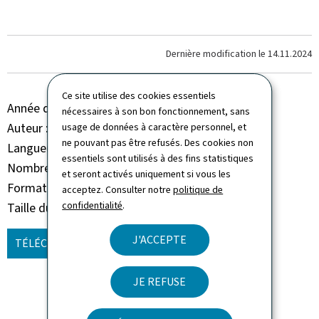
Dernière modification le
14.11.2024
Ce site utilise des cookies essentiels
Année de parution
2016
nécessaires à son bon fonctionnement, sans
Auteur
Administration de la gestion de l'eau
usage de données à caractère personnel, et
ne pouvant pas être refusés. Des cookies non
Langue(s)
Allemand - Français
essentiels sont utilisés à des fins statistiques
Nombre de pages
2 page(s)
et seront activés uniquement si vous les
Format du document
Pdf
acceptez. Consulter notre
politique de
confidentialité
.
Taille du fichier
6,63 Mo
J'ACCEPTE
TÉLÉCHARGER
(DE - FR, PDF - 6,63 MO)
JE REFUSE