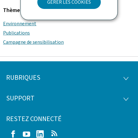
GÉRER LES COOKIES
Thème
Environnement
Publications
Campagne de sensibilisation
RUBRIQUES
Pied
RUBRI
de
SUPPORT
SUPP
page
RESTEZ CONNECTÉ
Facebook
Youtube
LinkedIn
RSS