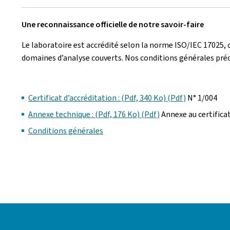
Une reconnaissance officielle de notre savoir-faire
Le laboratoire est accrédité selon la norme ISO/IEC 17025, ce
domaines d’analyse couverts. Nos conditions générales préci
Certificat d’accréditation : (Pdf, 340 Ko) (Pdf)
N° 1/004
Annexe technique : (Pdf, 176 Ko) (Pdf)
Annexe au certificat
Conditions générales