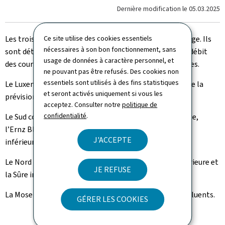
Dernière modification le
05.03.2025
Ce site utilise des cookies essentiels
Les trois niveaux de vigilance sont jaune, orange et rouge. Ils
nécessaires à son bon fonctionnement, sans
sont déterminés en fonction de la hauteur d’eau et du débit
usage de données à caractère personnel, et
des cours d’eau ainsi que des prévisions météorologiques.
ne pouvant pas être refusés. Des cookies non
essentiels sont utilisés à des fins statistiques
Le Luxembourg a été divisé en 3 régions dans le cadre de la
et seront activés uniquement si vous les
prévision des crues : le Sud, le Nord et la Moselle.
acceptez. Consulter notre
politique de
confidentialité
.
Le Sud comporte la Chiers, le bassin versant de l’Alzette,
l’Ernz Blanche et l’Ernz Noire, lea affluents de la Sûre
J'ACCEPTE
inférieure, la Syre et les affluents de la Moselle.
Le Nord comporte les bassins versants de la Sûre supérieure et
JE REFUSE
la Sûre inférieure.
La Moselle comporte uniquement la Moselle – sans affluents.
GÉRER LES COOKIES