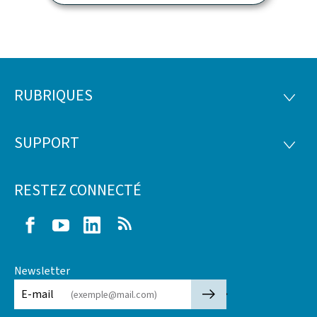
RUBRIQUES
Pied
RUBRI
de
SUPPORT
SUPP
page
RESTEZ CONNECTÉ
Facebook
Youtube
LinkedIn
RSS
Newsletter
🡒
E-mail