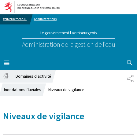
Aller au menu principal
Aller au contenu
gouvernement.lu
Administrations
Le gouvernement luxembourgeois
Administration de la gestion de l'eau
AFFICHER
MENU
PRINCIPAL
Domaines d'activité
PA
Accueil
Inondations fluviales
Niveaux de vigilance
Niveaux de vigilance