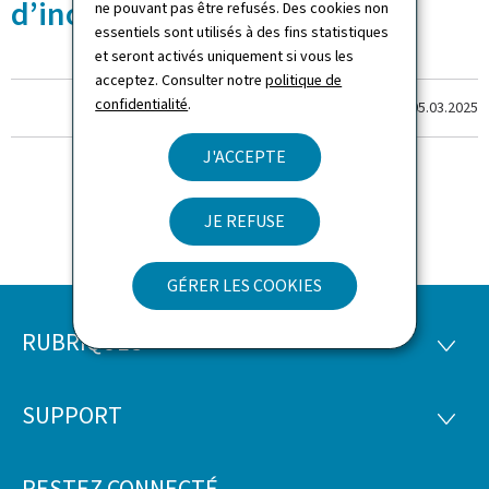
d’inondations
ne pouvant pas être refusés. Des cookies non
essentiels sont utilisés à des fins statistiques
et seront activés uniquement si vous les
acceptez. Consulter notre
politique de
confidentialité
.
Dernière modification le
05.03.2025
J'ACCEPTE
JE REFUSE
GÉRER LES COOKIES
RUBRIQUES
Pied
RUBRI
de
SUPPORT
SUPP
page
RESTEZ CONNECTÉ