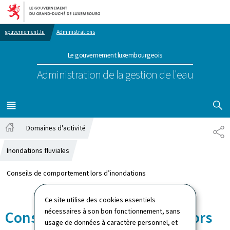
Aller au menu principal
Aller au contenu
gouvernement.lu
Administrations
Le gouvernement luxembourgeois
Administration de la gestion de l'eau
AFFICHER
MENU
PRINCIPAL
Domaines d'activité
PA
Accueil
Inondations fluviales
Conseils de comportement lors d’inondations
Ce site utilise des cookies essentiels
nécessaires à son bon fonctionnement, sans
Conseils de comportement lors
usage de données à caractère personnel, et