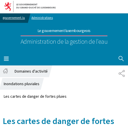
Aller au menu principal
Aller au contenu
gouvernement.lu
Administrations
Le gouvernement luxembourgeois
Administration de la gestion de l'eau
AFFICHER
MENU
PRINCIPAL
Domaines d'activité
PA
Accueil
Inondations pluviales
Les cartes de danger de fortes pluies
Les cartes de danger de fortes