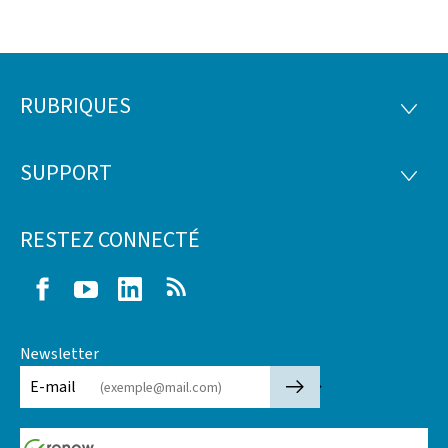
RUBRIQUES
Pied
RUBRI
de
SUPPORT
SUPP
page
RESTEZ CONNECTÉ
Facebook
Youtube
LinkedIn
RSS
Newsletter
🡒
E-mail