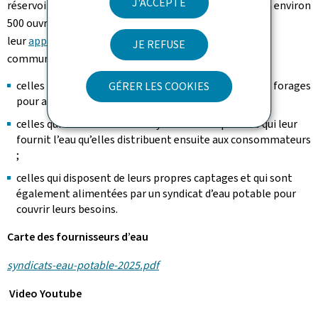
J'ACCEPTE
réservoirs, brise-charges et stations de pompage. Il y a environ
500 ouvrages au Luxembourg. En fonction de
leur
approvisionnement en eaux potables (Pdf)
, les
JE REFUSE
communes se classent en trois catégories :
celles qui exploitent elles-mêmes des sources ou des forages
GÉRER LES COOKIES
pour assurer leur alimentation en eau potable ;
celles qui sont affiliées à un syndicat d’eau potable qui leur
fournit l’eau qu’elles distribuent ensuite aux consommateurs
;
celles qui disposent de leurs propres captages et qui sont
également alimentées par un syndicat d’eau potable pour
couvrir leurs besoins.
Carte des fournisseurs d’eau
syndicats-eau-potable-2025.pdf
Video Youtube