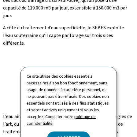
des Eaux du Barrage d’Esch-sur-Sûre), qui dispose d’une
capacité de 110.000 m3 par jour, extensible à 150.000 m3 par
jour.
A côté du traitement d’eau superficielle, le SEBES exploite
l’eau souterraine qu’il capte par forage sur trois sites
différents.
Ce site utilise des cookies essentiels
nécessaires à son bon fonctionnement, sans
usage de données à caractère personnel, et
ne pouvant pas être refusés. Des cookies non
essentiels sont utilisés à des fins statistiques
et seront activés uniquement si vous les
L’eau ainsi captée ou traitée est acheminée selon les règles de
acceptez. Consulter notre
politique de
confidentialité
.
l’art, du point de captage (source, forage ou de son lieu de
traitement) jusqu’au consommateur en passant par les