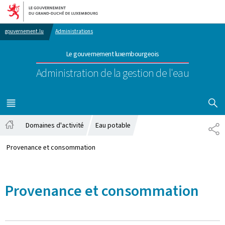
Aller au menu principal
Aller au contenu
gouvernement.lu
Administrations
Le gouvernement luxembourgeois
Administration de la gestion de l'eau
AFFICHER
MENU
PRINCIPAL
Domaines d'activité
Eau potable
PA
Accueil
Provenance et consommation
Provenance et consommation