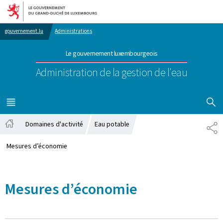
Aller au menu principal
Aller au contenu
gouvernement.lu
Administrations
Le gouvernement luxembourgeois
Administration de la gestion de l'eau
AFFICHER
MENU
PRINCIPAL
Domaines d'activité
Eau potable
PA
Accueil
Mesures d’économie
Mesures d’économie