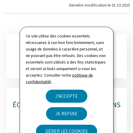
Dernière modification le
01.10.2025
Ce site utilise des cookies essentiels
nécessaires à son bon fonctionnement, sans
Sous-
usage de données à caractère personnel, et
CONSOMMATION DANS LES
rubriques
ne pouvant pas être refusés. Des cookies non
MÉNAGES
essentiels sont utilisés à des fins statistiques
et seront activés uniquement si vous les
acceptez. Consulter notre
politique de
confidentialité
.
J'ACCEPTE
ÉCONOMIES D’EAU : DES SOLUTIONS
POSSIBLES
JE REFUSE
GÉRER LES COOKIES