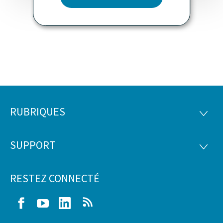
RUBRIQUES
Pied
RUBRI
de
SUPPORT
SUPP
page
RESTEZ CONNECTÉ
Facebook
Youtube
LinkedIn
RSS