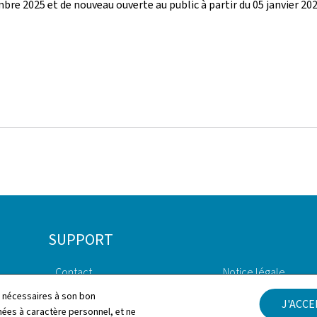
bre 2025 et de nouveau ouverte au public à partir du 05 janvier 202
SUPPORT
Contact
Notice légale
ls nécessaires à son bon
J'ACC
Plan du site
Déclaration d'access
es à caractère personnel, et ne