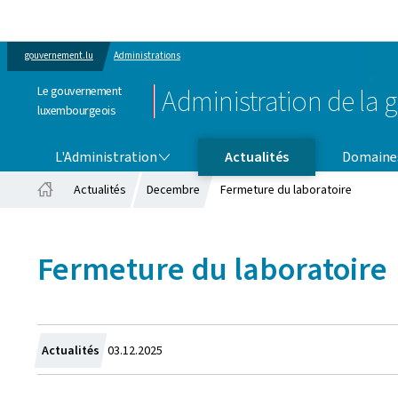
gouvernement.lu
Administrations
Le gouvernement
Administration de la g
luxembourgeois
L'ADMINISTRATION
DOMAINES D'ACTIVITÉ
L'Administration
Actualités
Domaines
Actualités
Decembre
Fermeture du laboratoire
Accueil
Fermeture du laboratoire
Crée
Actualités
03.12.2025
le