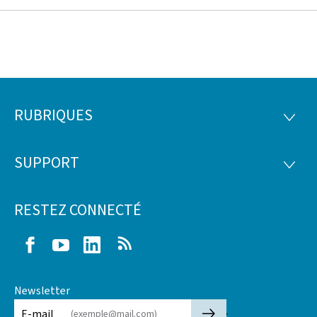
RUBRIQUES
Pied
RUBRI
de
SUPPORT
SUPP
page
RESTEZ CONNECTÉ
Facebook
Youtube
LinkedIn
RSS
Newsletter
🡒
E-mail