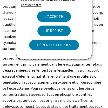
confidentialité
.
Les cyanobactéries planctoniques ont besoin de lumière, de
chaleur et de nutriments pour se développer. Au Luxembourg,
J'ACCEPTE
les cyanobactéries prolifèrent généralement entre le mois
d’août et le mois d'octobre, dans des eaux calmes et riches en
nutriments comme les lacs, les étangs et la Moselle. De
JE REFUSE
manière générale, des épisodes de prolifération de
cyanobactéries sont observés de plus en plus fréquemment
GÉRER LES COOKIES
sur tous les continents.
Les proliférations de cyanobactéries planctoniques
surviennent principalement dans les eaux stagnantes (plans
d’eau et rivières très lentes) dans lesquelles il y a un apport
excessif d'éléments nutritifs, entraînant une prolifération
végétale, un appauvrissement en oxygène et un déséquilibre
de l'écosystème. Pour se développer, elles ont besoin de
concentrations élevées surtout en phosphore dont les
apports peuvent avoir des origines multiples: effluents
d’élevage, compost, boues de station de traitement des eaux