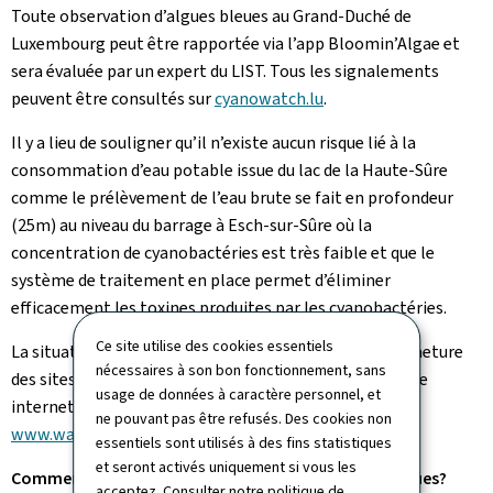
Toute observation d’algues bleues au Grand-Duché de
Luxembourg peut être rapportée via l’app Bloomin’Algae et
sera évaluée par un expert du LIST. Tous les signalements
peuvent être consultés sur
cyanowatch.lu
.
Il y a lieu de souligner qu’il n’existe aucun risque lié à la
consommation d’eau potable issue du lac de la Haute-Sûre
comme le prélèvement de l’eau brute se fait en profondeur
(25m) au niveau du barrage à Esch-sur-Sûre où la
concentration de cyanobactéries est très faible et que le
système de traitement en place permet d’éliminer
efficacement les toxines produites par les cyanobactéries.
Ce site utilise des cookies essentiels
La situation actuelle concernant l’ouverture ou la fermeture
nécessaires à son bon fonctionnement, sans
des sites officiels de baignade peut être suivie sur le site
usage de données à caractère personnel, et
internet de l’Administration de la gestion de l’eau:
ne pouvant pas être refusés. Des cookies non
www.waasser.lu
.
essentiels sont utilisés à des fins statistiques
et seront activés uniquement si vous les
Comment se forment les efflorescences d’algues bleues?
acceptez. Consulter notre
politique de