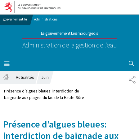
Aller au menu principal
Aller au contenu
gouvernement.lu
Administrations
Le gouvernement luxembourgeois
Administration de la gestion de l'eau
AFFICHER
MENU
PRINCIPAL
Actualités
Juin
PA
Accueil
Présence d’algues bleues: interdiction de
baignade aux plages du lac de la Haute-Sûre
Présence d’algues bleues:
interdiction de baignade aux