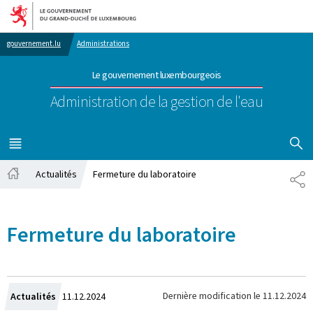
Aller au menu principal
Aller au contenu
gouvernement.lu
Administrations
Le gouvernement luxembourgeois
Administration de la gestion de l'eau
AFFICHER
MENU
PRINCIPAL
Actualités
Fermeture du laboratoire
PA
Accueil
Fermeture du laboratoire
Crée
Dernière modification le
11.12.2024
Actualités
11.12.2024