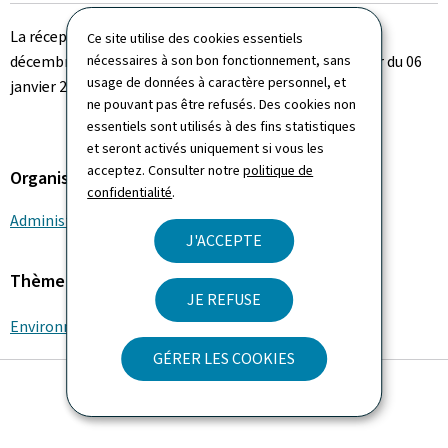
le
La réception du laboratoire sera fermée à partir du 18
Ce site utilise des cookies essentiels
décembre 2024 et de nouveau ouverte au public à partir du 06
nécessaires à son bon fonctionnement, sans
usage de données à caractère personnel, et
janvier 2025.
ne pouvant pas être refusés. Des cookies non
essentiels sont utilisés à des fins statistiques
et seront activés uniquement si vous les
acceptez. Consulter notre
politique de
Organisation
confidentialité
.
Administration de la gestion de l'eau
J'ACCEPTE
Thème
JE REFUSE
Environnement
GÉRER LES COOKIES