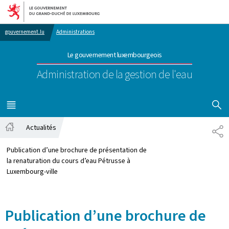
Aller au menu principal
Aller au contenu
gouvernement.lu
Administrations
Le gouvernement luxembourgeois
Administration de la gestion de l'eau
AFFICHER
MENU
PRINCIPAL
Actualités
PA
Accueil
Publication d’une brochure de présentation de
la renaturation du cours d’eau Pétrusse à
Luxembourg-ville
Publication d’une brochure de