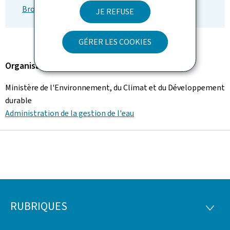
Brochure de présentation (Pdf, 6,71 Mo)
JE REFUSE
GÉRER LES COOKIES
Organisation
Ministère de l'Environnement, du Climat et du Développement
durable
Administration de la gestion de l'eau
RUBRIQUES
Pied
RUBRI
de