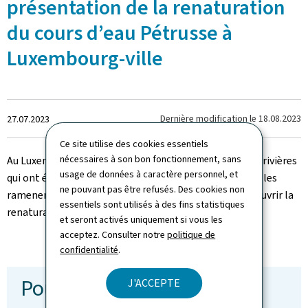
présentation de la renaturation
du cours d’eau Pétrusse à
Luxembourg-ville
Crée
Dernière modification le
18.08.2023
27.07.2023
le
Ce site utilise des cookies essentiels
nécessaires à son bon fonctionnement, sans
Au Luxembourg, nous nous engageons à renaturer nos rivières
usage de données à caractère personnel, et
qui ont été modifiées et dénaturées par l’homme pour les
ne pouvant pas être refusés. Des cookies non
ramener à un état proche de l’état naturel. Venez découvrir la
essentiels sont utilisés à des fins statistiques
renaturation de la Pétrusse à Luxembourg-ville.
et seront activés uniquement si vous les
acceptez. Consulter notre
politique de
© MECDD
confidentialité
.
Pour en savoir plus
J'ACCEPTE