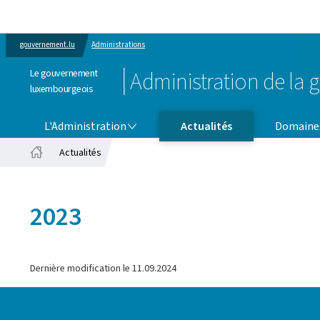
gouvernement.lu
Administrations
Le gouvernement
Administration de la g
luxembourgeois
L'ADMINISTRATION
DOMAINES D'ACTIVITÉ
L'Administration
Actualités
Domaines
Actualités
Accueil
2023
Dernière modification le
11.09.2024