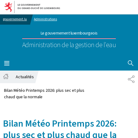
Aller au menu principal
Aller au contenu
gouvernement.lu
Administrations
Le gouvernement luxembourgeois
Administration de la gestion de l'eau
AFFICHER
MENU
PRINCIPAL
Actualités
PA
Accueil
Bilan Météo Printemps 2026: plus sec et plus
chaud que la normale
Bilan Météo Printemps 2026:
plus sec et plus chaud que la