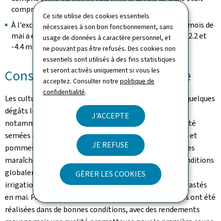
compris entre −39.6 mm et −22.8 mm.
Ce site utilise des cookies essentiels
À l'exception de la station d'Asselborn (+5.6 mm), le mois de
nécessaires à son bon fonctionnement, sans
mai a également été trop sec avec un déficit entre -22.2 et
usage de données à caractère personnel, et
-4.4 mm.
ne pouvant pas être refusés. Des cookies non
essentiels sont utilisés à des fins statistiques
et seront activés uniquement si vous les
Conséquences pour l'agriculture
acceptez. Consulter notre
politique de
confidentialité
.
Les cultures d'hiver se sont bien développées, malgré quelques
dégâts localisés (gel, mauvaises herbes ou excès d'eau,
J'ACCEPTE
notamment en colza). Les cultures de printemps ont été
semées dans de bonnes conditions et les derniers maïs et
JE REFUSE
pommes de terre ont été implantés fin mai. Les cultures
maraîchères, fruitières et viticoles ont bénéficié de conditions
globalement favorables, malgré des besoins accrus en
GÉRER LES COOKIES
irrigation et quelques épisodes météorologiques contrastés
en mai. Par ailleurs, les premières récoltes fourragères ont été
réalisées dans de bonnes conditions, avec des rendements